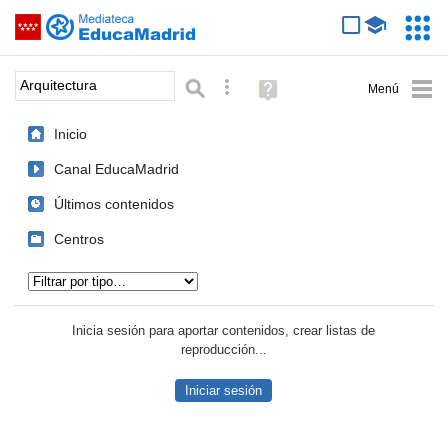
Mediateca de EducaMadrid
Saltar navegación
Servic
Educa
Palabra o frase:
Búsqueda avanzada
Ayuda
(en
ventana
Inicio
nueva)
Canal EducaMadrid
Últimos contenidos
Centros
Tipo de contenido:
Inicia sesión para aportar contenidos, crear listas de
reproducción...
Iniciar sesión