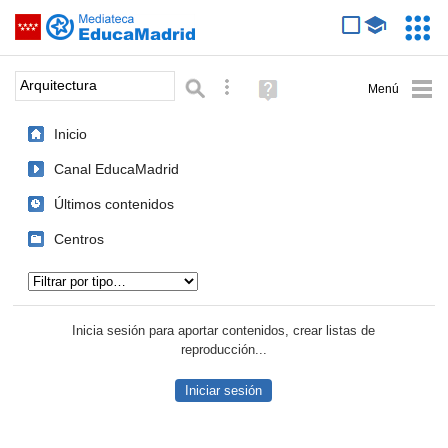
Mediateca de EducaMadrid
Saltar navegación
Servic
Educa
Palabra o frase:
Búsqueda avanzada
Ayuda
(en
ventana
Inicio
nueva)
Canal EducaMadrid
Últimos contenidos
Centros
Tipo de contenido:
Inicia sesión para aportar contenidos, crear listas de
reproducción...
Iniciar sesión