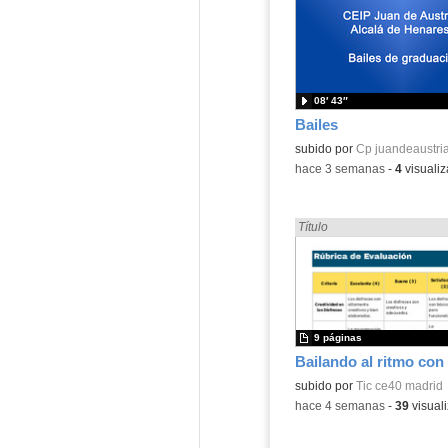
08′ 43″
Bailes
Contenido educativo.
subido por
Cp juandeaustria
-
hace 3 semanas
-
4
visualiz
Encontrado «Baile» en:
Título
9 páginas
Bailando al ritmo con
subido por
Tic ce40 madrid
-
hace 4 semanas
-
39
visual