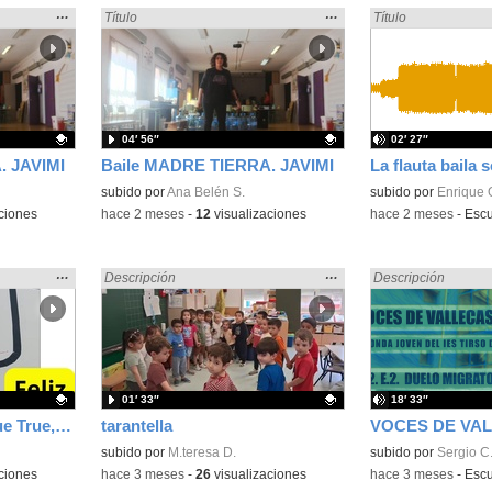
Mostrar
…
Mostrar
…
Encontrado «Baile» en:
Título
Encontrado «Baile»
Título
la
la
ubicación
ubicación
de la
de la
búsqueda
búsqueda
04′ 56″
02′ 27″
. JAVIMI
Baile MADRE TIERRA. JAVIMI
La flauta baila 
Contenido educativo.
subido por
Ana Belén S.
Contenido educativo
subido por
Enrique 
ciones
-
hace 2 meses
-
12
visualizaciones
-
hace 2 meses
-
Esc
Mostrar
…
Mostrar
…
Encontrado «Baile» en:
Descripción
Encontrado «Baile»
Descripción
la
la
ubicación
ubicación
de la
de la
búsqueda
búsqueda
01′ 33″
18′ 33″
Programamos con True True, una felicitación de San Isidro
tarantella
Contenido educativo.
subido por
M.teresa D.
Contenido educativo
subido por
Sergio C
ciones
-
hace 3 meses
-
26
visualizaciones
-
hace 3 meses
-
Esc