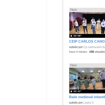
Encontrado «Baile» en:
Título
03′ 08″
Contenido educativo.
subido por
Cp carloscano f
-
hace 4 meses
-
286
visualiz
Encontrado «Baile» en:
Título
03′ 41″
Baile medieval infantil
Contenido educativo.
subido por
Laura S.