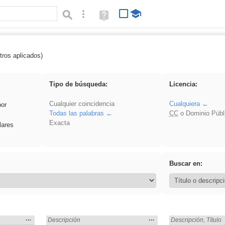
Búsqueda avanzada
Ayuda
(en
ventana
nueva)
tros aplicados)
Baile
Tipo de búsqueda:
Licencia:
Cualquier coincidencia
Cualquiera
por
Todas las palabras
CC
o Dominio Públ
Exacta
lares
Buscar en:
Mostrar
…
Mostrar
…
Encontrado «Baile» en:
Descripción
Encontrado «Baile»
Descripción
,
Título