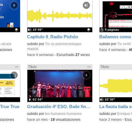
la
la
ubicación
ubicación
de la
de la
búsqueda
búsqueda
19′ 08″
5 páginas
Capítulo 9_Radio Pichón
Bailamos como 
 alcala
Contenido educativo.
subido por
Tic cp palomerasbajas
subido por
Tic ce40
madrid
aciones
-
hace 4 semanas
-
4
-
hace 4 semanas
-
Escuchado
27
veces
Mostrar
…
Mostrar
…
Encontrado «Baile» en:
Título
Encontrado «Baile»
Título
la
la
ubicación
ubicación
de la
de la
búsqueda
búsqueda
01′ 04″
02′ 30″
 True True
Graduación 4º ESO. Baile final alumnos
La flauta baila 
subido por
Ies humanes humanes
Contenido educativo
subido por
Enrique 
izaciones
-
hace un mes
-
18
visualizaciones
-
hace 2 meses
-
Esc