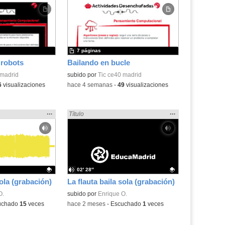
la
la
ubicación
ubicación
de la
de la
búsqueda
búsqueda
7 páginas
robots
Bailando en bucle
 madrid
subido por
Tic ce40 madrid
6
visualizaciones
-
hace 4 semanas
-
49
visualizaciones
Mostrar
…
Mostrar
…
 en:
Encontrado «Baile» en:
Título
la
la
ubicación
ubicación
de la
de la
búsqueda
búsqueda
02′ 28″
sola (grabación)
La flauta baila sola (grabación)
.
O.
Contenido educativo.
subido por
Enrique O.
uchado
15
veces
-
hace 2 meses
-
Escuchado
1
veces