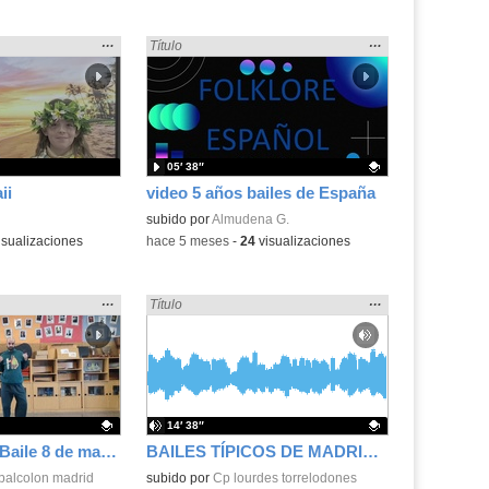
Mostrar
…
Mostrar
…
 en:
Encontrado «Baile» en:
Título
la
la
ubicación
ubicación
de la
de la
búsqueda
búsqueda
05′ 38″
ii
video 5 años bailes de España
Contenido educativo.
subido por
Almudena G.
isualizaciones
-
hace 5 meses
-
24
visualizaciones
Mostrar
…
Mostrar
…
 en:
Encontrado «Baile» en:
Título
la
la
ubicación
ubicación
de la
de la
búsqueda
búsqueda
14′ 38″
Flower Power - Baile 8 de marzo
BAILES TÍPICOS DE MADRID!! - Con Giulia, Inés y Valentina
.
obalcolon madrid
Contenido educativo.
subido por
Cp lourdes torrelodones