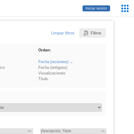
Servic
Iniciar sesión
Educa
Limpiar filtros
Filtros
Orden:
Fecha (recientes)
ico
Fecha (antiguos)
Visualizaciones
Título
Mostrar
…
Mostrar
…
 en:
Encontrado «Baile» en:
Descripción
,
Título