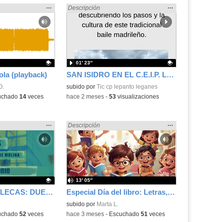
Mostrar
…
Mostrar
…
 en:
Encontrado «Baile» en:
Descripción
la
la
ubicación
ubicación
de la
de la
búsqueda
búsqueda
01′ 23″
sola (playback)
SAN ISIDRO EN EL C.E.I.P. LEPANTO (LEGANÉS)
.
O.
Contenido educativo.
subido por
Tic cp lepanto leganes
uchado
14
veces
-
hace 2 meses
-
53
visualizaciones
Mostrar
…
Mostrar
…
 en:
Encontrado «Baile» en:
Descripción
la
la
ubicación
ubicación
de la
de la
búsqueda
búsqueda
13′ 05″
VOCES DE VALLECAS: DUELO MIGRATORIO T.2 E.2
Especial Día del libro: Letras, locuras y... ¡Un Quijote desatado!
.
.
subido por
Marta L.
uchado
52
veces
-
hace 3 meses
-
Escuchado
51
veces