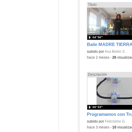
Encontrado «Baile» en:
Título
04′ 56″
Baile MADRE TIERRA
Contenido educativo.
subido por
Ana Belén S.
-
hace 2 meses
-
26
visualiza
Encontrado «Baile» en:
Descripción
00′ 53″
Contenido educativo.
subido por
Felicisimo G.
-
hace 3 meses
-
10
visualiza