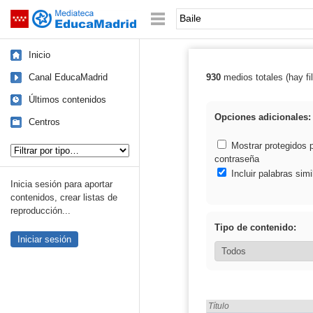
Mediateca de EducaMadrid
Saltar navegación
Palabra o frase:
Inicio
Canal EducaMadrid
930
medios totales (hay fil
Resultados de: 
Últimos contenidos
Opciones adicionales:
Centros
Tipo de contenido:
Mostrar protegidos 
contraseña
Incluir palabras simi
Inicia sesión para aportar
contenidos, crear listas de
reproducción...
Tipo de contenido:
Iniciar sesión
Encontrado «Baile» en:
Título