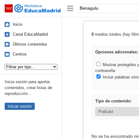
Mediateca de EducaMadrid
Saltar navegación
Palabra o frase:
Inicio
Canal EducaMadrid
0
medios totales (hay filtr
Resultados de:
Últimos contenidos
Opciones adicionales:
Centros
Tipo de contenido:
Mostrar protegidos 
contraseña
Incluir palabras simi
Inicia sesión para aportar
contenidos, crear listas de
reproducción...
Tipo de contenido:
Iniciar sesión
No se ha encontrado ni