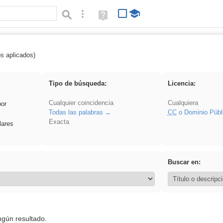
Búsqueda avanzada
Ayuda
(en
ventana
nueva)
os aplicados)
 Benagulu
Tipo de búsqueda:
Licencia:
Cualquier coincidencia
Cualquiera
por
Todas las palabras
CC
o Dominio Públ
Exacta
lares
Buscar en:
ngún resultado.