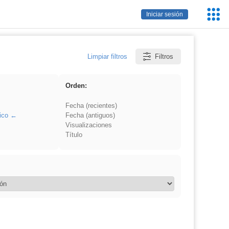
Servic
Iniciar sesión
Educa
Limpiar filtros
Filtros
Orden:
Fecha (recientes)
ico
Fecha (antiguos)
Visualizaciones
Título