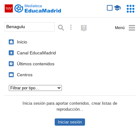
Mediateca de EducaMadrid
Saltar navegación
Servic
Educa
Palabra o frase:
Búsqueda avanzada
Ayuda
(en
ventana
Inicio
nueva)
Canal EducaMadrid
Últimos contenidos
Centros
Tipo de contenido:
Inicia sesión para aportar contenidos, crear listas de
reproducción...
Iniciar sesión