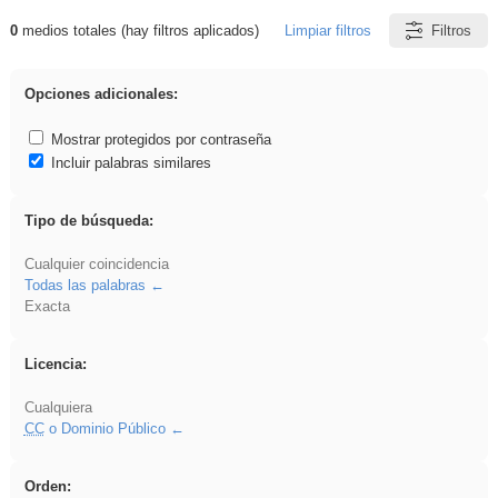
0
medios totales (hay filtros aplicados)
Limpiar filtros
Filtros
Resultados de: Benagulu
Opciones adicionales:
Mostrar protegidos por contraseña
Incluir palabras similares
Tipo de búsqueda:
Cualquier coincidencia
Todas las palabras
Exacta
Licencia:
Cualquiera
CC
o Dominio Público
Orden: