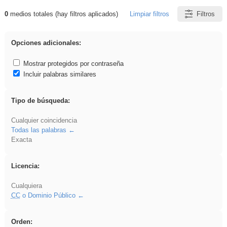
0
medios totales (hay filtros aplicados)
Limpiar filtros
Filtros
Resultados de: Benagulu
Opciones adicionales:
Mostrar protegidos por contraseña
Incluir palabras similares
Tipo de búsqueda:
Cualquier coincidencia
Todas las palabras
Exacta
Licencia:
Cualquiera
CC
o Dominio Público
Orden: