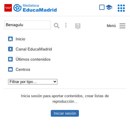
Mediateca de EducaMadrid
Saltar navegación
Servic
Educa
Palabra o frase:
Búsqueda avanzada
Ayuda
(en
ventana
Inicio
nueva)
Canal EducaMadrid
Últimos contenidos
Centros
Tipo de contenido:
Inicia sesión para aportar contenidos, crear listas de
reproducción...
Iniciar sesión