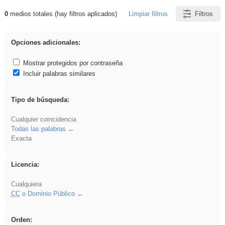
0
medios totales (hay filtros aplicados)
Limpiar filtros
Filtros
Resultados de: Benagulu
Opciones adicionales:
Mostrar protegidos por contraseña
Incluir palabras similares
Tipo de búsqueda:
Cualquier coincidencia
Todas las palabras
Exacta
Licencia:
Cualquiera
CC
o Dominio Público
Orden: