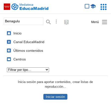
Mediateca de EducaMadrid
Saltar navegación
Servic
Educa
Palabra o frase:
Búsqueda avanzada
Ayuda
(en
ventana
Inicio
nueva)
Canal EducaMadrid
Últimos contenidos
Centros
Tipo de contenido:
Inicia sesión para aportar contenidos, crear listas de
reproducción...
Iniciar sesión