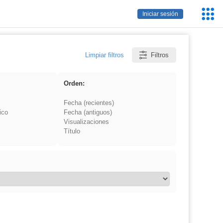
Servic
Iniciar sesión
Educa
Limpiar filtros
Filtros
Orden:
Fecha (recientes)
ico
Fecha (antiguos)
Visualizaciones
Título