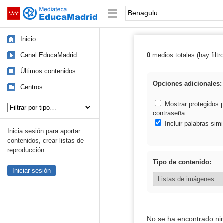
Mediateca de EducaMadrid
Saltar navegación
Palabra o frase:
Inicio
Canal EducaMadrid
0
medios totales (hay filtr
Resultados de:
Últimos contenidos
Opciones adicionales:
Centros
Tipo de contenido:
Mostrar protegidos 
contraseña
Incluir palabras simi
Inicia sesión para aportar
contenidos, crear listas de
reproducción...
Tipo de contenido:
Iniciar sesión
No se ha encontrado ni