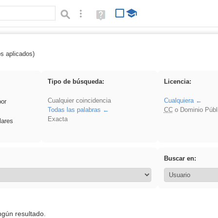
Búsqueda avanzada
Ayuda
(en
ventana
nueva)
os aplicados)
 Benagulu
Tipo de búsqueda:
Licencia:
Cualquier coincidencia
Cualquiera
por
Todas las palabras
CC
o Dominio Públ
Exacta
lares
Buscar en:
ngún resultado.