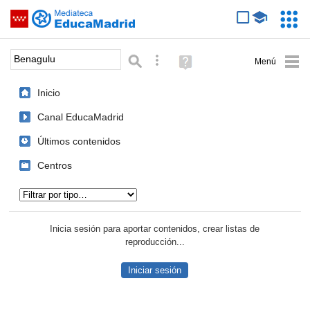
Mediateca de EducaMadrid
Saltar navegación
Servic
Educa
Palabra o frase:
Búsqueda avanzada
Ayuda
(en
ventana
Inicio
nueva)
Canal EducaMadrid
Últimos contenidos
Centros
Tipo de contenido:
Inicia sesión para aportar contenidos, crear listas de
reproducción...
Iniciar sesión