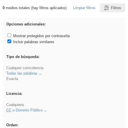
0
medios totales (hay filtros aplicados)
Limpiar filtros
Filtros
Resultados de: Benagulu
Opciones adicionales:
Mostrar protegidos por contraseña
Incluir palabras similares
Tipo de búsqueda:
Cualquier coincidencia
Todas las palabras
Exacta
Licencia:
Cualquiera
CC
o Dominio Público
Orden: