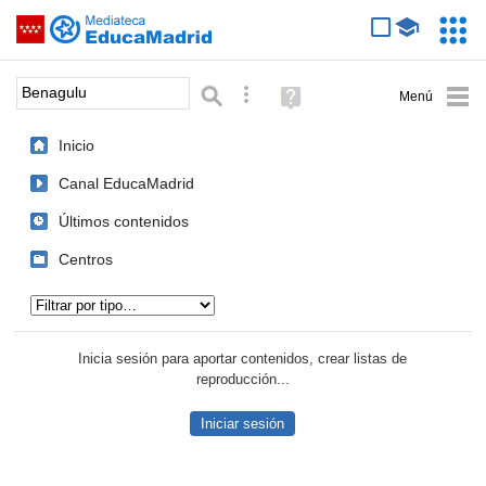
Mediateca de EducaMadrid
Saltar navegación
Servic
Educa
Palabra o frase:
Búsqueda avanzada
Ayuda
(en
ventana
Inicio
nueva)
Canal EducaMadrid
Últimos contenidos
Centros
Tipo de contenido:
Inicia sesión para aportar contenidos, crear listas de
reproducción...
Iniciar sesión