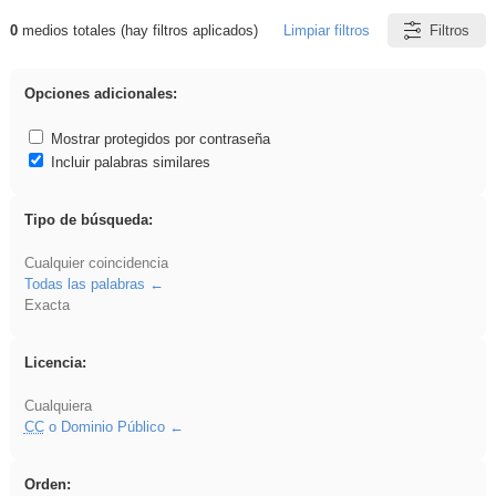
0
medios totales (hay filtros aplicados)
Limpiar filtros
Filtros
Resultados de: Benagulu
Opciones adicionales:
Mostrar protegidos por contraseña
Incluir palabras similares
Tipo de búsqueda:
Cualquier coincidencia
Todas las palabras
Exacta
Licencia:
Cualquiera
CC
o Dominio Público
Orden: