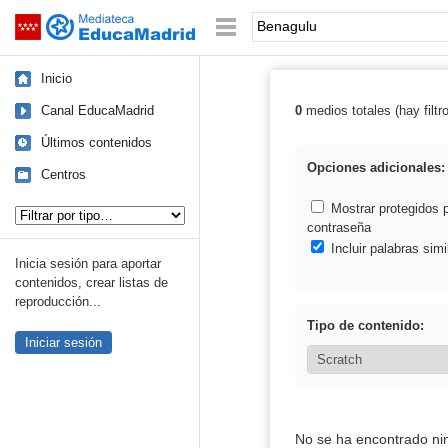
Mediateca de EducaMadrid
Saltar navegación
Palabra o frase:
Inicio
Canal EducaMadrid
0
medios totales (hay filtr
Resultados de:
Últimos contenidos
Opciones adicionales:
Centros
Tipo de contenido:
Mostrar protegidos 
contraseña
Incluir palabras simi
Inicia sesión para aportar
contenidos, crear listas de
reproducción...
Tipo de contenido:
Iniciar sesión
No se ha encontrado ni