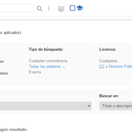
Búsqueda avanzada
Ayuda
(en
ventana
nueva)
os aplicados)
 Benagulu
Tipo de búsqueda:
Licencia:
Cualquier coincidencia
Cualquiera
por
Todas las palabras
CC
o Dominio Públ
Exacta
lares
Buscar en:
ngún resultado.