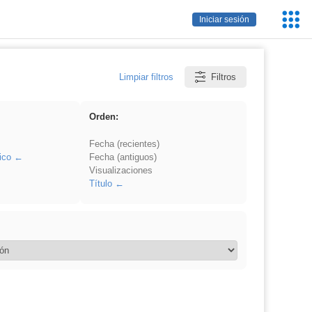
Servic
Iniciar sesión
Educa
Limpiar filtros
Filtros
Orden:
Fecha (recientes)
ico
Fecha (antiguos)
Visualizaciones
Título