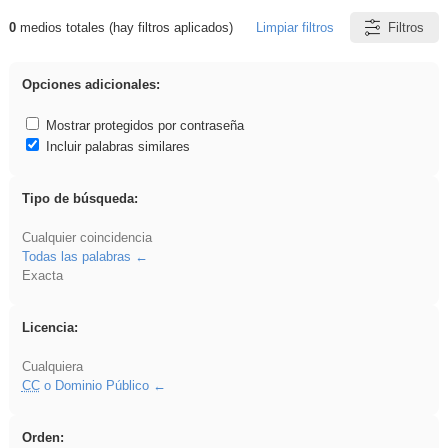
0
medios totales (hay filtros aplicados)
Limpiar filtros
Filtros
Resultados de: Benagulu
Opciones adicionales:
Mostrar protegidos por contraseña
Incluir palabras similares
Tipo de búsqueda:
Cualquier coincidencia
Todas las palabras
Exacta
Licencia:
Cualquiera
CC
o Dominio Público
Orden: