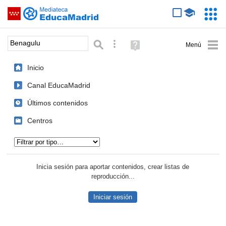
Mediateca de EducaMadrid
Saltar navegación
Servic
Educa
Palabra o frase:
Búsqueda avanzada
Ayuda
(en
ventana
Inicio
nueva)
Canal EducaMadrid
Últimos contenidos
Centros
Tipo de contenido:
Inicia sesión para aportar contenidos, crear listas de
reproducción...
Iniciar sesión