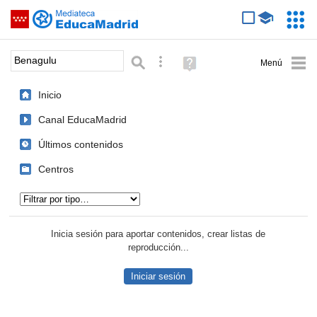
Mediateca de EducaMadrid
Saltar navegación
Servic
Educa
Palabra o frase:
Búsqueda avanzada
Ayuda
(en
ventana
Inicio
nueva)
Canal EducaMadrid
Últimos contenidos
Centros
Tipo de contenido:
Inicia sesión para aportar contenidos, crear listas de
reproducción...
Iniciar sesión