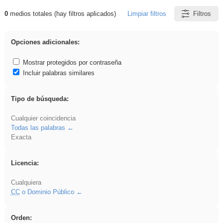
0
medios totales (hay filtros aplicados)
Limpiar filtros
Filtros
Resultados de: Benagulu
Opciones adicionales:
Mostrar protegidos por contraseña
Incluir palabras similares
Tipo de búsqueda:
Cualquier coincidencia
Todas las palabras
Exacta
Licencia:
Cualquiera
CC
o Dominio Público
Orden: