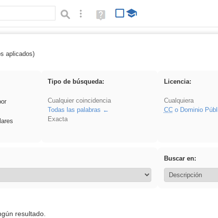
Búsqueda avanzada
Ayuda
(en
ventana
nueva)
os aplicados)
 Benagulu
Tipo de búsqueda:
Licencia:
Cualquier coincidencia
Cualquiera
por
Todas las palabras
CC
o Dominio Públ
Exacta
lares
Buscar en:
ngún resultado.