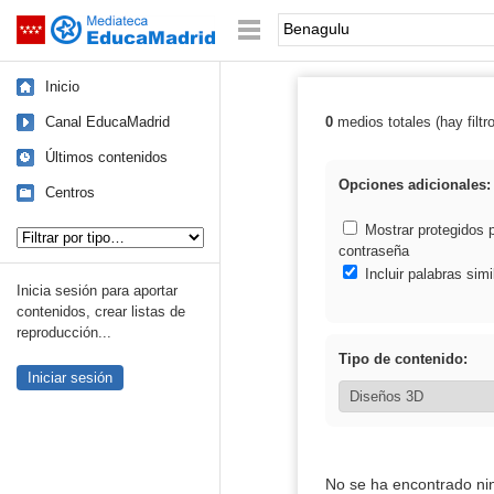
Mediateca de EducaMadrid
Saltar navegación
Palabra o frase:
Inicio
Canal EducaMadrid
0
medios totales (hay filtr
Resultados de:
Últimos contenidos
Opciones adicionales:
Centros
Tipo de contenido:
Mostrar protegidos 
contraseña
Incluir palabras simi
Inicia sesión para aportar
contenidos, crear listas de
reproducción...
Tipo de contenido:
Iniciar sesión
No se ha encontrado ni