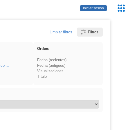
Servic
Iniciar sesión
Educa
Limpiar filtros
Filtros
Orden:
Fecha (recientes)
ico
Fecha (antiguos)
Visualizaciones
Título