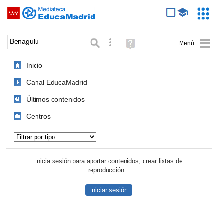
Mediateca de EducaMadrid
Saltar navegación
Servic
Educa
Palabra o frase:
Búsqueda avanzada
Ayuda
(en
ventana
Inicio
nueva)
Canal EducaMadrid
Últimos contenidos
Centros
Tipo de contenido:
Inicia sesión para aportar contenidos, crear listas de
reproducción...
Iniciar sesión