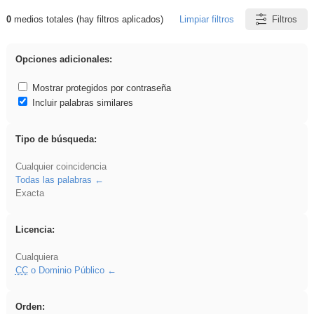
0
medios totales (hay filtros aplicados)
Limpiar filtros
Filtros
Resultados de: Benagulu
Opciones adicionales:
Mostrar protegidos por contraseña
Incluir palabras similares
Tipo de búsqueda:
Cualquier coincidencia
Todas las palabras
Exacta
Licencia:
Cualquiera
CC
o Dominio Público
Orden: