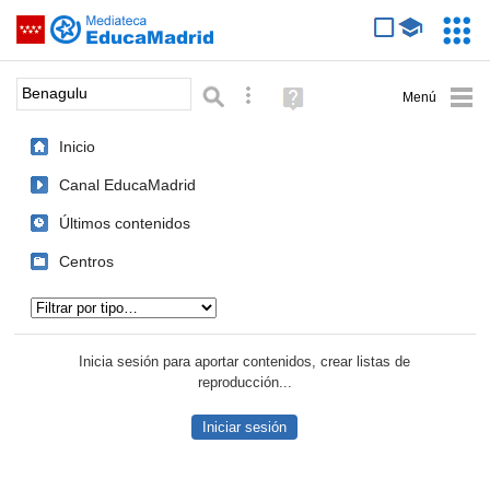
Mediateca de EducaMadrid
Saltar navegación
Servic
Educa
Palabra o frase:
Búsqueda avanzada
Ayuda
(en
ventana
Inicio
nueva)
Canal EducaMadrid
Últimos contenidos
Centros
Tipo de contenido:
Inicia sesión para aportar contenidos, crear listas de
reproducción...
Iniciar sesión