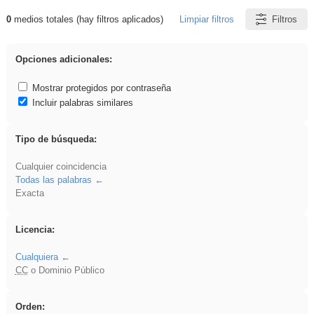
0
medios totales (hay filtros aplicados)
Limpiar filtros
Filtros
Resultados de: Benagulu
Opciones adicionales:
Mostrar protegidos por contraseña
Incluir palabras similares
Tipo de búsqueda:
Cualquier coincidencia
Todas las palabras
Exacta
Licencia:
Cualquiera
CC
o Dominio Público
Orden: