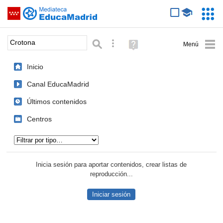
Mediateca de EducaMadrid
Saltar navegación
Servic
Educa
Palabra o frase:
Búsqueda avanzada
Ayuda
(en
ventana
Inicio
nueva)
Canal EducaMadrid
Últimos contenidos
Centros
Tipo de contenido:
Inicia sesión para aportar contenidos, crear listas de
reproducción...
Iniciar sesión