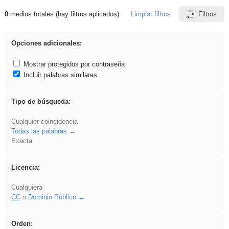
0
medios totales (hay filtros aplicados)
Limpiar filtros
Filtros
Resultados de: Crotona
Opciones adicionales:
Mostrar protegidos por contraseña
Incluir palabras similares
Tipo de búsqueda:
Cualquier coincidencia
Todas las palabras
Exacta
Licencia:
Cualquiera
CC
o Dominio Público
Orden: