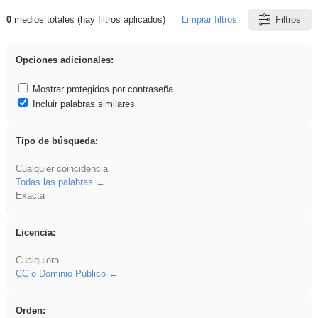
0
medios totales (hay filtros aplicados)
Limpiar filtros
Filtros
Resultados de: Crotona
Opciones adicionales:
Mostrar protegidos por contraseña
Incluir palabras similares
Tipo de búsqueda:
Cualquier coincidencia
Todas las palabras
Exacta
Licencia:
Cualquiera
CC
o Dominio Público
Orden: