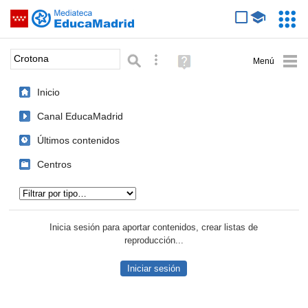
Mediateca de EducaMadrid
Saltar navegación
Servic
Educa
Palabra o frase:
Búsqueda avanzada
Ayuda
(en
ventana
Inicio
nueva)
Canal EducaMadrid
Últimos contenidos
Centros
Tipo de contenido:
Inicia sesión para aportar contenidos, crear listas de
reproducción...
Iniciar sesión