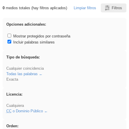
0
medios totales (hay filtros aplicados)
Limpiar filtros
Filtros
Resultados de: Crotona
Opciones adicionales:
Mostrar protegidos por contraseña
Incluir palabras similares
Tipo de búsqueda:
Cualquier coincidencia
Todas las palabras
Exacta
Licencia:
Cualquiera
CC
o Dominio Público
Orden: