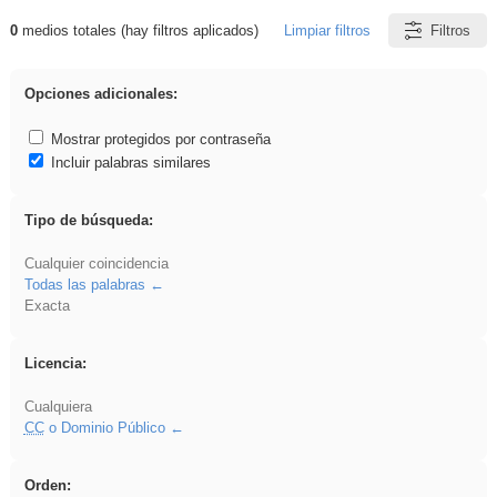
0
medios totales (hay filtros aplicados)
Limpiar filtros
Filtros
Resultados de: Crotona
Opciones adicionales:
Mostrar protegidos por contraseña
Incluir palabras similares
Tipo de búsqueda:
Cualquier coincidencia
Todas las palabras
Exacta
Licencia:
Cualquiera
CC
o Dominio Público
Orden: