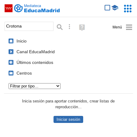
Mediateca de EducaMadrid
Saltar navegación
Servic
Educa
Palabra o frase:
Búsqueda avanzada
Ayuda
(en
ventana
Inicio
nueva)
Canal EducaMadrid
Últimos contenidos
Centros
Tipo de contenido:
Inicia sesión para aportar contenidos, crear listas de
reproducción...
Iniciar sesión