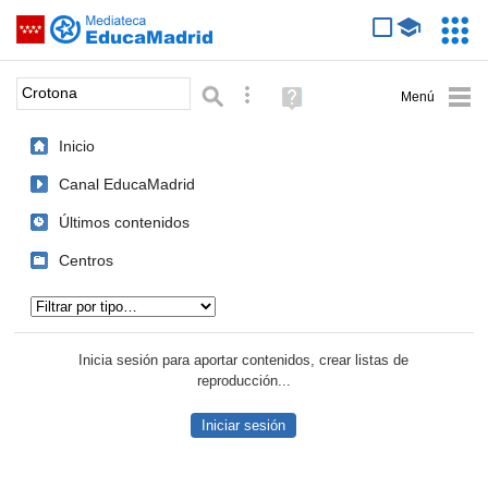
Mediateca de EducaMadrid
Saltar navegación
Servic
Educa
Palabra o frase:
Búsqueda avanzada
Ayuda
(en
ventana
Inicio
nueva)
Canal EducaMadrid
Últimos contenidos
Centros
Tipo de contenido:
Inicia sesión para aportar contenidos, crear listas de
reproducción...
Iniciar sesión