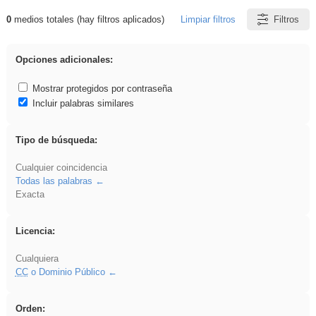
0
medios totales (hay filtros aplicados)
Limpiar filtros
Filtros
Resultados de: Crotona
Opciones adicionales:
Mostrar protegidos por contraseña
Incluir palabras similares
Tipo de búsqueda:
Cualquier coincidencia
Todas las palabras
Exacta
Licencia:
Cualquiera
CC
o Dominio Público
Orden: