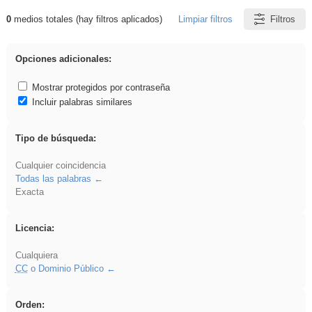
0
medios totales (hay filtros aplicados)
Limpiar filtros
Filtros
Resultados de: Crotona
Opciones adicionales:
Mostrar protegidos por contraseña
Incluir palabras similares
Tipo de búsqueda:
Cualquier coincidencia
Todas las palabras
Exacta
Licencia:
Cualquiera
CC
o Dominio Público
Orden: