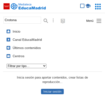
Mediateca de EducaMadrid
Saltar navegación
Servic
Educa
Palabra o frase:
Búsqueda avanzada
Ayuda
(en
ventana
Inicio
nueva)
Canal EducaMadrid
Últimos contenidos
Centros
Tipo de contenido:
Inicia sesión para aportar contenidos, crear listas de
reproducción...
Iniciar sesión