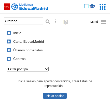
Mediateca de EducaMadrid
Saltar navegación
Servic
Educa
Palabra o frase:
Búsqueda avanzada
Ayuda
(en
ventana
Inicio
nueva)
Canal EducaMadrid
Últimos contenidos
Centros
Tipo de contenido:
Inicia sesión para aportar contenidos, crear listas de
reproducción...
Iniciar sesión