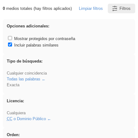
0
medios totales (hay filtros aplicados)
Limpiar filtros
Filtros
Resultados de: Crotona
Opciones adicionales:
Mostrar protegidos por contraseña
Incluir palabras similares
Tipo de búsqueda:
Cualquier coincidencia
Todas las palabras
Exacta
Licencia:
Cualquiera
CC
o Dominio Público
Orden: