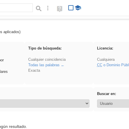
Búsqueda avanzada
Ayuda
(en
ventana
nueva)
os aplicados)
 EducaMadrid
Tipo de búsqueda:
Licencia:
Cualquier coincidencia
Cualquiera
por
Todas las palabras
CC
o Dominio Públ
Exacta
lares
Buscar en:
ngún resultado.