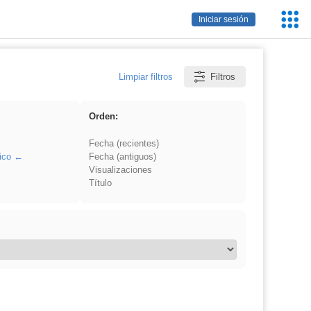
Servic
Iniciar sesión
Educa
Limpiar filtros
Filtros
Orden:
Fecha (recientes)
ico
Fecha (antiguos)
Visualizaciones
Título