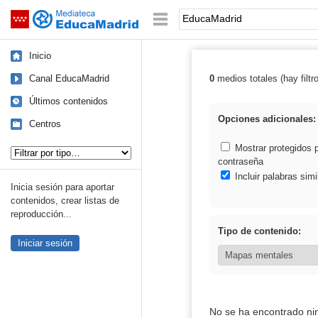
Mediateca de EducaMadrid
Saltar navegación
Palabra o frase:
Inicio
Canal EducaMadrid
0
medios totales (hay filtr
Resultados de:
Últimos contenidos
Opciones adicionales:
Centros
Tipo de contenido:
Mostrar protegidos 
contraseña
Incluir palabras simi
Inicia sesión para aportar
contenidos, crear listas de
reproducción...
Tipo de contenido:
Iniciar sesión
No se ha encontrado ni