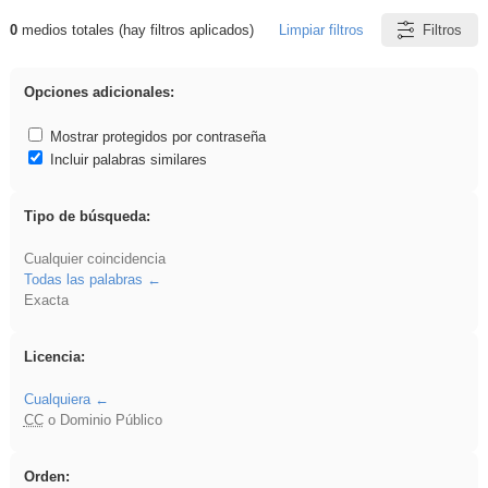
0
medios totales (hay filtros aplicados)
Limpiar filtros
Filtros
Resultados de: EducaMadrid
Opciones adicionales:
Mostrar protegidos por contraseña
Incluir palabras similares
Tipo de búsqueda:
Cualquier coincidencia
Todas las palabras
Exacta
Licencia:
Cualquiera
CC
o Dominio Público
Orden: