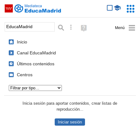
Mediateca de EducaMadrid
Saltar navegación
Servic
Educa
Palabra o frase:
Búsqueda avanzada
Ayuda
(en
ventana
Inicio
nueva)
Canal EducaMadrid
Últimos contenidos
Centros
Tipo de contenido:
Inicia sesión para aportar contenidos, crear listas de
reproducción...
Iniciar sesión