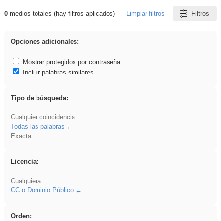
0
medios totales (hay filtros aplicados)
Limpiar filtros
Filtros
Resultados de: EducaMadrid
Opciones adicionales:
Mostrar protegidos por contraseña
Incluir palabras similares
Tipo de búsqueda:
Cualquier coincidencia
Todas las palabras
Exacta
Licencia:
Cualquiera
CC
o Dominio Público
Orden: