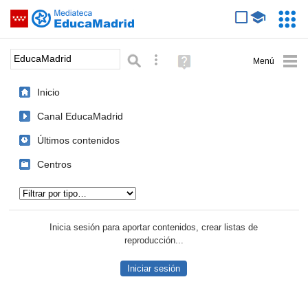
Mediateca de EducaMadrid
Saltar navegación
Servic
Educa
Palabra o frase:
Búsqueda avanzada
Ayuda
(en
ventana
Inicio
nueva)
Canal EducaMadrid
Últimos contenidos
Centros
Tipo de contenido:
Inicia sesión para aportar contenidos, crear listas de
reproducción...
Iniciar sesión