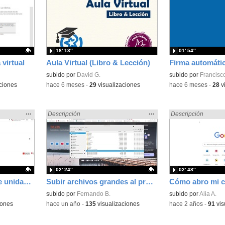
la
la
ubicación
ubicación
de la
de la
búsqueda
búsqueda
18′ 13″
01′ 54″
 virtual
Aula Virtual (Libro & Lección)
subido por
David G.
Contenido educativo
subido por
Francisco
ciones
-
hace 6 meses
-
29
visualizaciones
-
hace 6 meses
-
28
v
Mostrar
…
Mostrar
…
 en:
Encontrado «EducaMadrid» en:
Descripción
Encontrado «Educa
Descripción
la
la
ubicación
ubicación
de la
de la
búsqueda
búsqueda
02′ 24″
02′ 48″
Copia de seguridad de unidades didácticas específicas en el Aula Virtual de Educamadrid.
Subir archivos grandes al profe por comparti2
Contenido educativo.
subido por
Fernando B.
Contenido educativo
subido por
Alia A.
iones
-
hace un año
-
135
visualizaciones
-
hace 2 años
-
91
vis