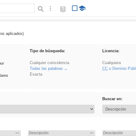
Búsqueda avanzada
Ayuda
(en
ventana
nueva)
ros aplicados)
 EducaMadrid
Tipo de búsqueda:
Licencia:
Cualquier coincidencia
Cualquiera
por
Todas las palabras
CC
o Dominio Públ
Exacta
lares
Buscar en:
Mostrar
…
Mostrar
…
 en:
Encontrado «EducaMadrid» en:
Descripción
Encontrado «Educa
Descripción