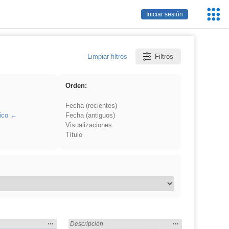
Servic
Iniciar sesión
Educa
Limpiar filtros
Filtros
Orden:
Fecha (recientes)
ico
Fecha (antiguos)
Visualizaciones
Título
Mostrar
…
Mostrar
…
Madrid» en:
Encontrado «EducaMadrid» en:
Descripción