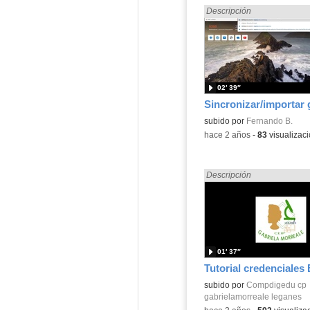
Encontrado «EducaMadrid»
Descripción
02′ 39″
Contenido educativo.
subido por
Fernando B.
-
hace 2 años
-
83
visualizac
Encontrado «EducaMadrid»
Descripción
01′ 37″
Contenido educativo.
subido por
Compdigedu cp
gabrielamorreale leganes