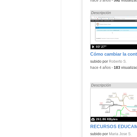
-
hace 3 años
-
592
visualiza
Encontrado «EducaMadrid»
Descripción
03′ 27″
subido por
Roberto S.
-
hace 4 años
-
183
visualiza
Encontrado «EducaMadrid»
Descripción
261.86 KBytes
subido por
Maria Jose S.