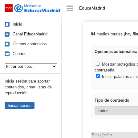
Mediateca de EducaMadrid
Saltar navegación
Palabra o frase:
Inicio
Canal EducaMadrid
84
medios totales (hay filt
Resultados de:
Últimos contenidos
Opciones adicionales:
Centros
Tipo de contenido:
Mostrar protegidos 
contraseña
Incluir palabras simi
Inicia sesión para aportar
contenidos, crear listas de
reproducción...
Tipo de contenido:
Iniciar sesión
Encontrado «EducaMadrid»
Descripción