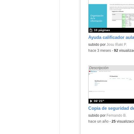
10 páginas
Ayuda calificador aula
Contenido educativo.
subido por
Josu Iñaki P.
-
hace 3 meses
-
92
visualiza
Encontrado «EducaMadrid»
Descripción
06′ 21″
Contenido educativo.
subido por
Fernando B.
-
hace un año
-
25
visualizac