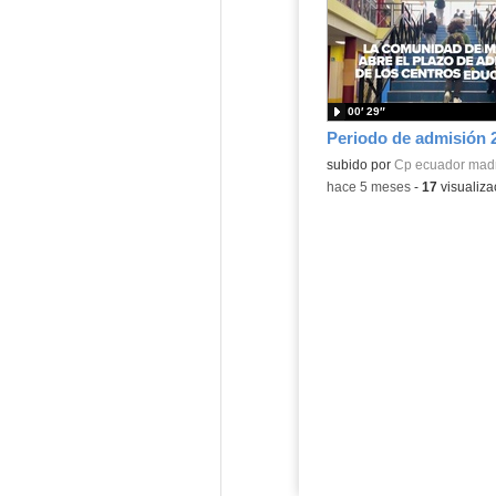
00′ 29″
Periodo de admisión 
subido por
Cp ecuador mad
-
hace 5 meses
-
17
visualiza