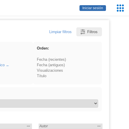
Servic
Iniciar sesión
Educa
Limpiar filtros
Filtros
Orden:
Fecha (recientes)
ico
Fecha (antiguos)
Visualizaciones
Título
Mostrar
…
Mostrar
…
Madrid» en:
Encontrado «EducaMadrid» en:
Autor