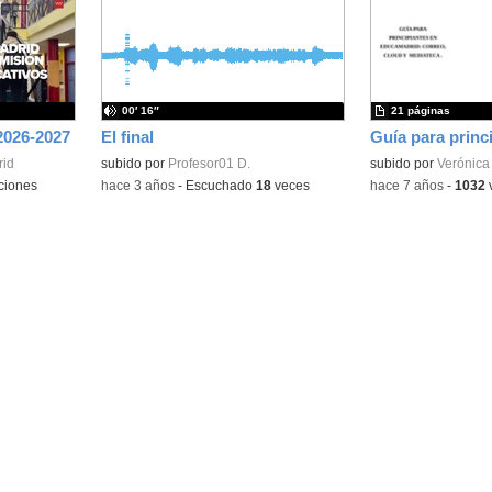
la
la
ubicación
ubicación
de la
de la
búsqueda
búsqueda
00′ 16″
21 páginas
2026-2027
El final
rid
subido por
Profesor01 D.
subido por
Verónica
ciones
-
hace 3 años
-
Escuchado
18
veces
-
hace 7 años
-
1032
v