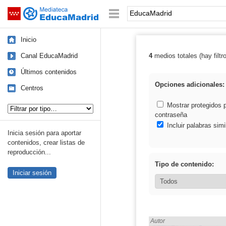
Mediateca de EducaMadrid
Saltar navegación
Palabra o frase:
Inicio
Canal EducaMadrid
4
medios totales (hay filtr
Resultados de:
Últimos contenidos
Opciones adicionales:
Centros
Tipo de contenido:
Mostrar protegidos 
contraseña
Incluir palabras simi
Inicia sesión para aportar
contenidos, crear listas de
reproducción...
Tipo de contenido:
Iniciar sesión
Encontrado «EducaMadrid»
Autor