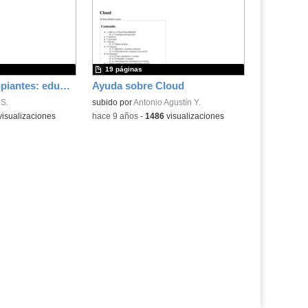
la
la
ubicación
ubicación
de la
de la
búsqueda
búsqueda
19 páginas
Guía para principiantes: educamadrid (correo, mediateca y cloud).
Ayuda sobre Cloud
 S.
subido por
Antonio Agustín Y.
isualizaciones
-
hace 9 años
-
1486
visualizaciones