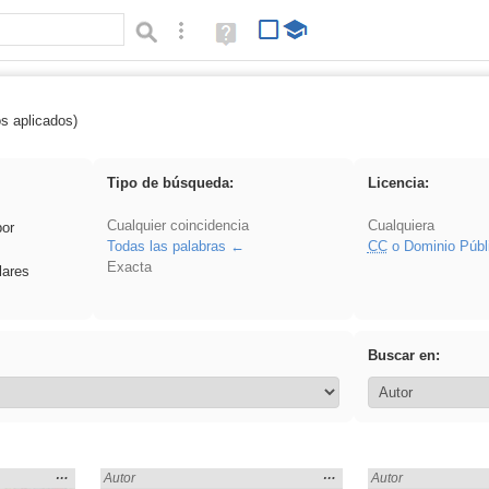
Búsqueda avanzada
Ayuda
(en
ventana
nueva)
os aplicados)
 EducaMadrid
Tipo de búsqueda:
Licencia:
Cualquier coincidencia
Cualquiera
por
Todas las palabras
CC
o Dominio Públ
Exacta
lares
Buscar en:
Mostrar
…
Mostrar
…
 en:
Encontrado «EducaMadrid» en:
Autor
Encontrado «Educa
Autor