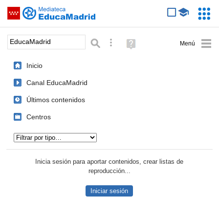
Mediateca de EducaMadrid
Saltar navegación
Servic
Educa
Palabra o frase:
Búsqueda avanzada
Ayuda
(en
ventana
Inicio
nueva)
Canal EducaMadrid
Últimos contenidos
Centros
Tipo de contenido:
Inicia sesión para aportar contenidos, crear listas de
reproducción...
Iniciar sesión