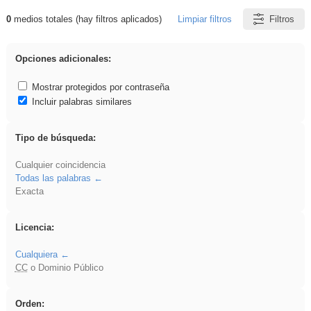
0
medios totales (hay filtros aplicados)
Limpiar filtros
Filtros
Resultados de: EducaMadrid
Opciones adicionales:
Mostrar protegidos por contraseña
Incluir palabras similares
Tipo de búsqueda:
Cualquier coincidencia
Todas las palabras
Exacta
Licencia:
Cualquiera
CC
o Dominio Público
Orden: