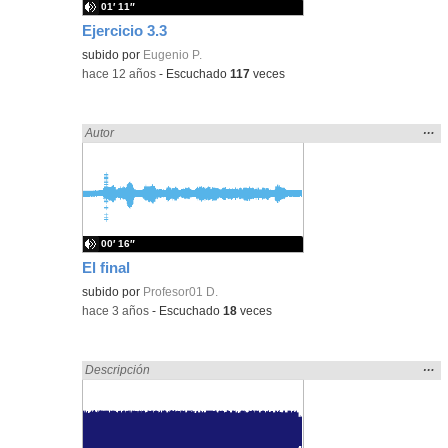
01′ 11″
Ejercicio 3.3
subido por
Eugenio P.
-
hace 12 años
-
Escuchado
117
veces
Mos
…
Encontrado «EducaMadrid» en:
Autor
la
ubic
de l
bús
00′ 16″
El final
subido por
Profesor01 D.
-
hace 3 años
-
Escuchado
18
veces
Mos
…
Encontrado «EducaMadrid» en:
Descripción
la
ubic
de l
bús