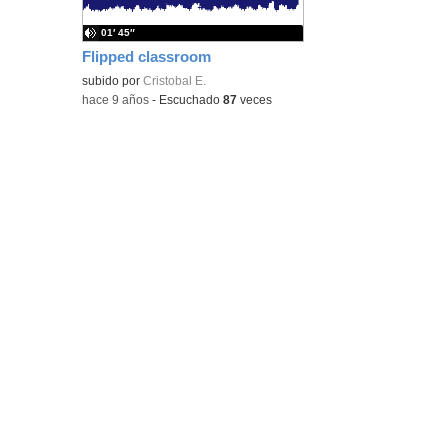
01′ 45″
Flipped classroom
subido por
Cristobal E.
-
hace 9 años
-
Escuchado
87
veces