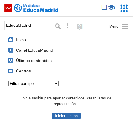
Mediateca de EducaMadrid
Saltar navegación
Servic
Educa
Palabra o frase:
Búsqueda avanzada
Ayuda
(en
ventana
Inicio
nueva)
Canal EducaMadrid
Últimos contenidos
Centros
Tipo de contenido:
Inicia sesión para aportar contenidos, crear listas de
reproducción...
Iniciar sesión