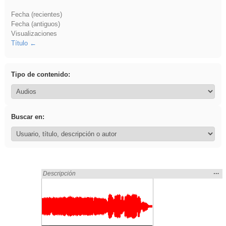
Fecha (recientes)
Fecha (antiguos)
Visualizaciones
Título
Tipo de contenido:
Buscar en:
Mos
…
Encontrado «EducaMadrid» en:
Descripción
la
ubic
de l
bús