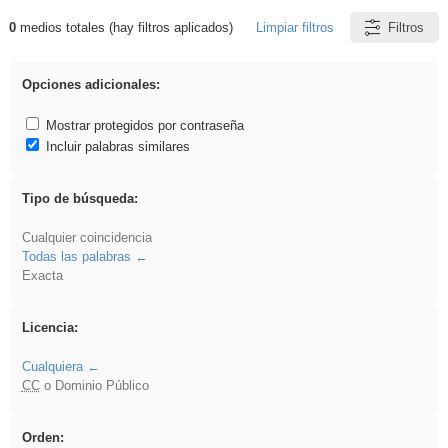
0
medios totales (hay filtros aplicados)
Limpiar filtros
Filtros
Resultados de: EducaMadrid
Opciones adicionales:
Mostrar protegidos por contraseña
Incluir palabras similares
Tipo de búsqueda:
Cualquier coincidencia
Todas las palabras
Exacta
Licencia:
Cualquiera
CC
o Dominio Público
Orden: