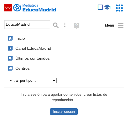
Mediateca de EducaMadrid
Saltar navegación
Servic
Educa
Palabra o frase:
Búsqueda avanzada
Ayuda
(en
ventana
Inicio
nueva)
Canal EducaMadrid
Últimos contenidos
Centros
Tipo de contenido:
Inicia sesión para aportar contenidos, crear listas de
reproducción...
Iniciar sesión