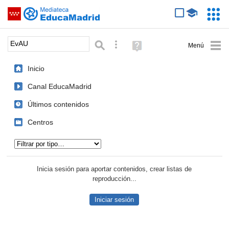
Mediateca de EducaMadrid
Saltar navegación
Servic
Educa
Palabra o frase:
Búsqueda avanzada
Ayuda
(en
ventana
Inicio
nueva)
Canal EducaMadrid
Últimos contenidos
Centros
Tipo de contenido:
Inicia sesión para aportar contenidos, crear listas de
reproducción...
Iniciar sesión