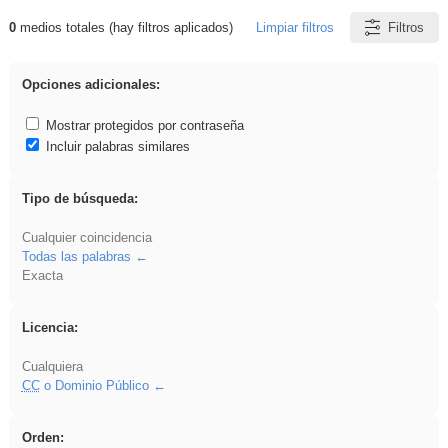
0
medios totales (hay filtros aplicados)
Limpiar filtros
Filtros
Resultados de: EvAU
Opciones adicionales:
Mostrar protegidos por contraseña
Incluir palabras similares
Tipo de búsqueda:
Cualquier coincidencia
Todas las palabras
Exacta
Licencia:
Cualquiera
CC
o Dominio Público
Orden: