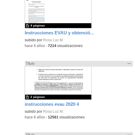
ubic
de l
bús
4 páginas
Instrucciones EVAU y obtención de título de bachiller SEPTIEMBRE
subido por
Rosa Luz M.
-
hace 6 años
-
7214
visualizaciones
Mos
…
Encontrado «EvAU» en:
Título
la
ubic
de l
bús
2 páginas
instrucciones evau 2020 4
subido por
Rosa Luz M.
-
hace 6 años
-
12561
visualizaciones
Mos
…
Encontrado «EvAU» en:
Título