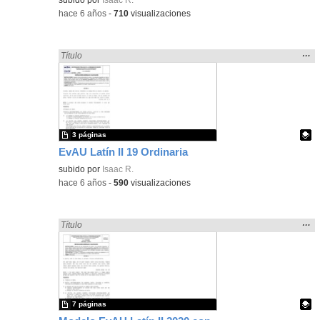
-
hace 6 años
-
710
visualizaciones
Mos
…
Encontrado «EvAU» en:
Título
la
ubic
de l
bús
3 páginas
EvAU Latín II 19 Ordinaria
Contenido educativo.
subido por
Isaac R.
-
hace 6 años
-
590
visualizaciones
Mos
…
Encontrado «EvAU» en:
Título
la
ubic
de l
bús
7 páginas