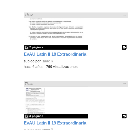
Mos
…
Encontrado «EvAU» en:
Título
la
ubic
de l
bús
2 páginas
EvAU Latín II 18 Extraordinaria
Contenido educativo.
subido por
Isaac R.
-
hace 6 años
-
760
visualizaciones
Mos
…
Encontrado «EvAU» en:
Título
la
ubic
de l
bús
3 páginas
EvAU Latín II 19 Extraordinaria
Contenido educativo.
subido por
Isaac R.