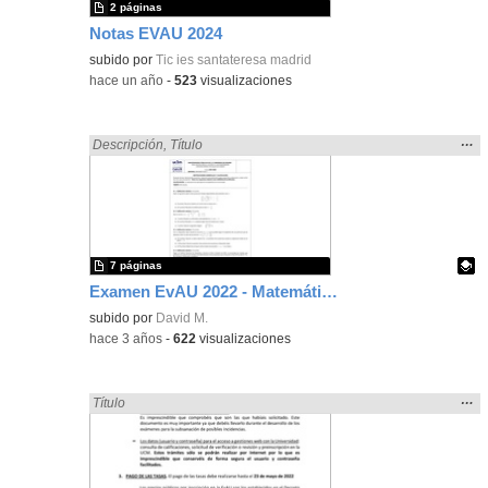
2 páginas
Notas EVAU 2024
subido por
Tic ies santateresa madrid
-
hace un año
-
523
visualizaciones
Mos
…
Encontrado «EvAU» en:
Descripción
,
Título
la
ubic
de l
bús
7 páginas
Examen EvAU 2022 - Matemáticas II
Contenido educativo.
subido por
David M.
-
hace 3 años
-
622
visualizaciones
Mos
…
Encontrado «EvAU» en:
Título
la
ubic
de l
bús