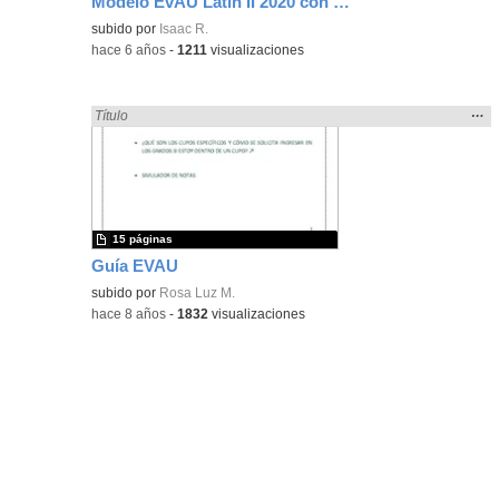
Modelo EvAU Latín II 2020 con soluciones
Contenido educativo.
subido por
Isaac R.
-
hace 6 años
-
1211
visualizaciones
Mos
…
Encontrado «EvAU» en:
Título
la
ubic
de l
bús
15 páginas
Guía EVAU
subido por
Rosa Luz M.
-
hace 8 años
-
1832
visualizaciones