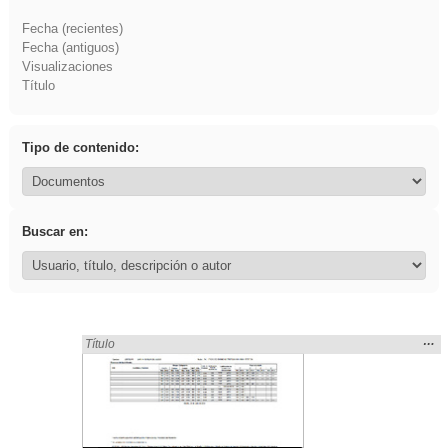
Fecha (recientes)
Fecha (antiguos)
Visualizaciones
Título
Tipo de contenido:
Buscar en:
Mos
…
Encontrado «EvAU» en:
Título
la
ubic
de l
bús