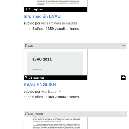
2 páginas
Información EVAU
subido por
Ies santateresa madrid
-
hace 4 años
-
1359
visualizaciones
Mos
…
Encontrado «EvAU» en:
Título
la
ubic
de l
bús
39 páginas
EVAU ENGLISH
Contenido educativo.
subido por
Ana Isabel M.
-
hace 6 años
-
1048
visualizaciones
Mos
…
Encontrado «EvAU» en:
Título
,
Autor
la
ubic
de l