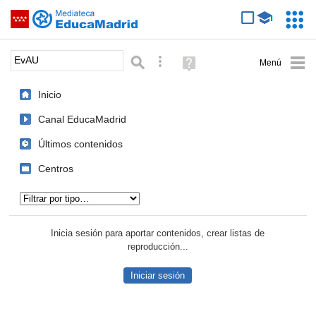
Mediateca de EducaMadrid
Saltar navegación
Servic
Educa
Palabra o frase:
Búsqueda avanzada
Ayuda
(en
ventana
Inicio
nueva)
Canal EducaMadrid
Últimos contenidos
Centros
Tipo de contenido:
Inicia sesión para aportar contenidos, crear listas de
reproducción...
Iniciar sesión