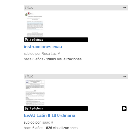
Mos
…
Encontrado «EvAU» en:
Título
la
ubic
de l
bús
3 páginas
instrucciones evau
subido por
Rosa Luz M.
-
hace 6 años
-
19009
visualizaciones
Mos
…
Encontrado «EvAU» en:
Título
la
ubic
de l
bús
3 páginas
EvAU Latín II 18 0rdinaria
Contenido educativo.
subido por
Isaac R.
-
hace 6 años
-
826
visualizaciones