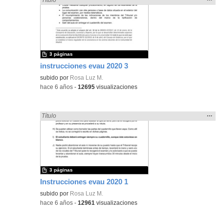
la
ubic
de l
bús
3 páginas
instrucciones evau 2020 3
subido por
Rosa Luz M.
-
hace 6 años
-
12695
visualizaciones
Mos
…
Encontrado «EvAU» en:
Título
la
ubic
de l
bús
3 páginas
Instrucciones evau 2020 1
subido por
Rosa Luz M.
-
hace 6 años
-
12961
visualizaciones