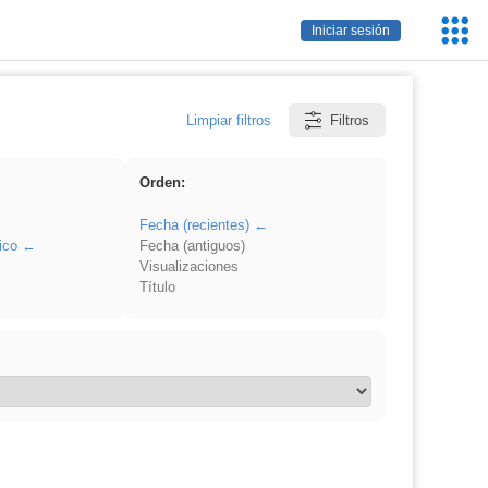
Servic
Iniciar sesión
Educa
Limpiar filtros
Filtros
Orden:
Fecha (recientes)
ico
Fecha (antiguos)
Visualizaciones
Título