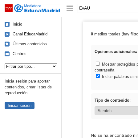
Mediateca de EducaMadrid
Saltar navegación
Palabra o frase:
Inicio
Canal EducaMadrid
0
medios totales (hay filtr
Resultados de:
Últimos contenidos
Opciones adicionales:
Centros
Tipo de contenido:
Mostrar protegidos 
contraseña
Incluir palabras simi
Inicia sesión para aportar
contenidos, crear listas de
reproducción...
Tipo de contenido:
Iniciar sesión
No se ha encontrado ni