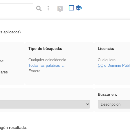
Búsqueda avanzada
Ayuda
(en
ventana
nueva)
os aplicados)
 EvAU
Tipo de búsqueda:
Licencia:
Cualquier coincidencia
Cualquiera
por
Todas las palabras
CC
o Dominio Públ
Exacta
lares
Buscar en:
ngún resultado.