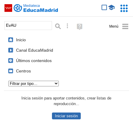
Mediateca de EducaMadrid
Saltar navegación
Servic
Educa
Palabra o frase:
Búsqueda avanzada
Ayuda
(en
ventana
Inicio
nueva)
Canal EducaMadrid
Últimos contenidos
Centros
Tipo de contenido:
Inicia sesión para aportar contenidos, crear listas de
reproducción...
Iniciar sesión