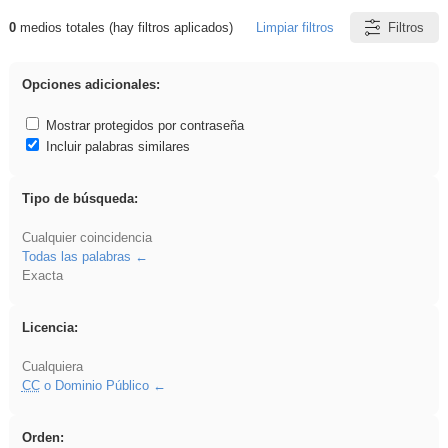
0
medios totales (hay filtros aplicados)
Limpiar filtros
Filtros
Resultados de: EvAU
Opciones adicionales:
Mostrar protegidos por contraseña
Incluir palabras similares
Tipo de búsqueda:
Cualquier coincidencia
Todas las palabras
Exacta
Licencia:
Cualquiera
CC
o Dominio Público
Orden: