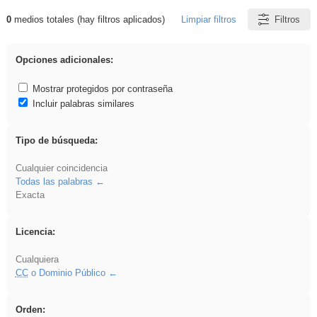
0
medios totales (hay filtros aplicados)
Limpiar filtros
Filtros
Resultados de: EvAU
Opciones adicionales:
Mostrar protegidos por contraseña
Incluir palabras similares
Tipo de búsqueda:
Cualquier coincidencia
Todas las palabras
Exacta
Licencia:
Cualquiera
CC
o Dominio Público
Orden: