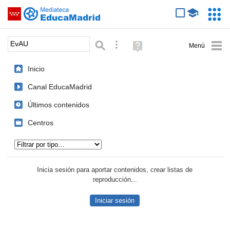
Mediateca de EducaMadrid
Saltar navegación
Servic
Educa
Palabra o frase:
Búsqueda avanzada
Ayuda
(en
ventana
Inicio
nueva)
Canal EducaMadrid
Últimos contenidos
Centros
Tipo de contenido:
Inicia sesión para aportar contenidos, crear listas de
reproducción...
Iniciar sesión