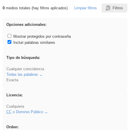
0
medios totales (hay filtros aplicados)
Limpiar filtros
Filtros
Resultados de: EvAU
Opciones adicionales:
Mostrar protegidos por contraseña
Incluir palabras similares
Tipo de búsqueda:
Cualquier coincidencia
Todas las palabras
Exacta
Licencia:
Cualquiera
CC
o Dominio Público
Orden: