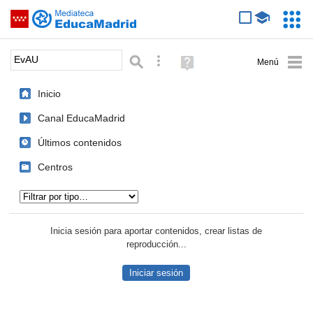
Mediateca de EducaMadrid
Saltar navegación
Servic
Educa
Palabra o frase:
Búsqueda avanzada
Ayuda
(en
ventana
Inicio
nueva)
Canal EducaMadrid
Últimos contenidos
Centros
Tipo de contenido:
Inicia sesión para aportar contenidos, crear listas de
reproducción...
Iniciar sesión