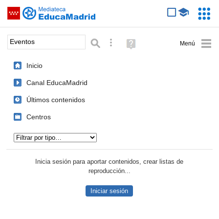
Mediateca de EducaMadrid
Saltar navegación
Servic
Educa
Palabra o frase:
Búsqueda avanzada
Ayuda
(en
ventana
Inicio
nueva)
Canal EducaMadrid
Últimos contenidos
Centros
Tipo de contenido:
Inicia sesión para aportar contenidos, crear listas de
reproducción...
Iniciar sesión