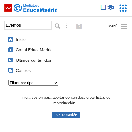
Mediateca de EducaMadrid
Saltar navegación
Servic
Educa
Palabra o frase:
Búsqueda avanzada
Ayuda
(en
ventana
Inicio
nueva)
Canal EducaMadrid
Últimos contenidos
Centros
Tipo de contenido:
Inicia sesión para aportar contenidos, crear listas de
reproducción...
Iniciar sesión