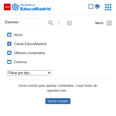
Mediateca de EducaMadrid
Saltar navegación
Servic
Educa
Palabra o frase:
Búsqueda avanzada
Ayuda
(en
ventana
Inicio
nueva)
Canal EducaMadrid
Últimos contenidos
Centros
Tipo de contenido:
Inicia sesión para aportar contenidos, crear listas de
reproducción...
Iniciar sesión