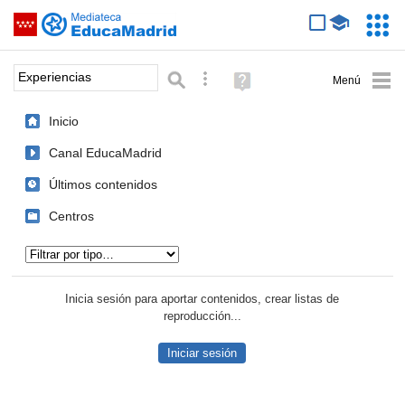
Mediateca de EducaMadrid
Saltar navegación
Servic
Educa
Palabra o frase:
Búsqueda avanzada
Ayuda
(en
ventana
Inicio
nueva)
Canal EducaMadrid
Últimos contenidos
Centros
Tipo de contenido:
Inicia sesión para aportar contenidos, crear listas de
reproducción...
Iniciar sesión