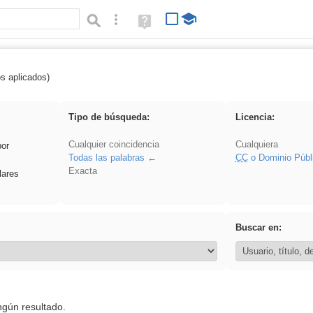
Búsqueda avanzada
Ayuda
(en
ventana
nueva)
os aplicados)
Experiencias
Tipo de búsqueda:
Licencia:
Cualquier coincidencia
Cualquiera
por
Todas las palabras
CC
o Dominio Públ
Exacta
lares
Buscar en:
ngún resultado.