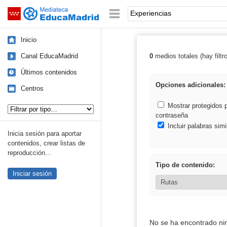
Mediateca de EducaMadrid
Saltar navegación
Palabra o frase:
Inicio
Canal EducaMadrid
0
medios totales (hay filtr
Resultados de: 
Últimos contenidos
Opciones adicionales:
Centros
Tipo de contenido:
Mostrar protegidos 
contraseña
Incluir palabras simi
Inicia sesión para aportar
contenidos, crear listas de
reproducción...
Tipo de contenido:
Iniciar sesión
No se ha encontrado ni