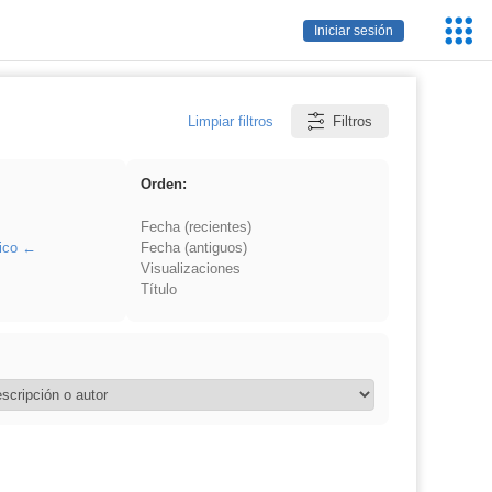
Servic
Iniciar sesión
Educa
Limpiar filtros
Filtros
Orden:
Fecha (recientes)
ico
Fecha (antiguos)
Visualizaciones
Título