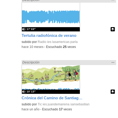
la
ubic
de l
bús
17′ 03″
Tertulia radiofónica de verano
Contenido educativo.
subido por
Radio ies lasamericas parla
-
hace 10 meses
-
Escuchado
25
veces
Mos
…
Encontrado «Experiencias» en:
Descripción
la
ubic
de l
bús
10′ 13″
Crónica del Camino de Santiago 1º ESO
Contenido educativo.
subido por
Tic ies juandemairena sansebastian
-
hace un año
-
Escuchado
17
veces