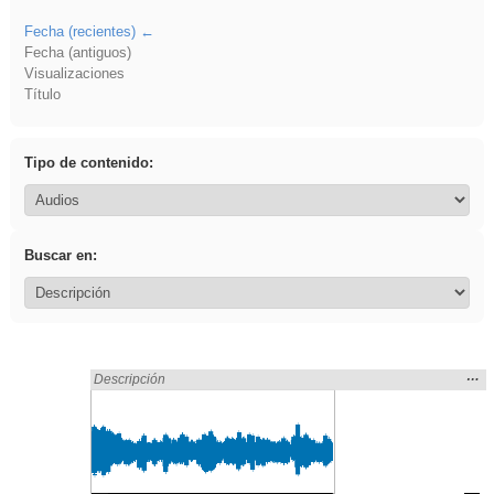
Fecha (recientes)
Fecha (antiguos)
Visualizaciones
Título
Tipo de contenido:
Buscar en:
Mos
…
Encontrado «Experiencias» en:
Descripción
la
ubic
de l
bús