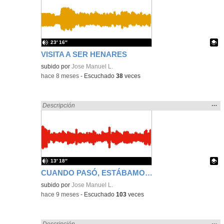
ubic
de l
bús
23′ 16″
VISITA A SER HENARES
Contenido educativo.
subido por
Jose Manuel L.
-
hace 8 meses
-
Escuchado
38
veces
Mos
…
Encontrado «Experiencias» en:
Descripción
la
ubic
de l
bús
13′ 18″
CUANDO PASÓ, ESTÁBAMOS AHÍ.
Contenido educativo.
subido por
Jose Manuel L.
-
hace 9 meses
-
Escuchado
103
veces
Mos
…
Encontrado «Experiencias» en:
Descripción