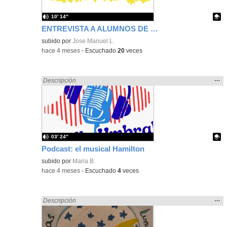
10′ 14″
ENTREVISTA A ALUMNOS DE 4 ESO + EMPRESA
Contenido educativo.
subido por
Jose Manuel L.
-
hace 4 meses
-
Escuchado
20
veces
Mos
…
Encontrado «Experiencias» en:
Descripción
la
ubic
de l
bús
03′ 24″
Podcast: el musical Hamilton
Contenido educativo.
subido por
Maria B.
-
hace 4 meses
-
Escuchado
4
veces
Mos
…
Encontrado «Experiencias» en:
Descripción
la
ubic
de l