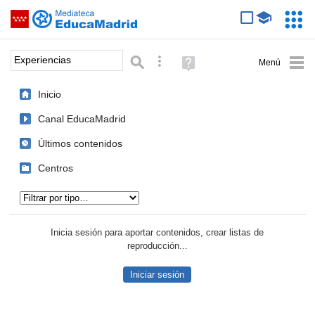
Mediateca de EducaMadrid
Saltar navegación
Servic
Educa
Palabra o frase:
Búsqueda avanzada
Ayuda
(en
ventana
Inicio
nueva)
Canal EducaMadrid
Últimos contenidos
Centros
Tipo de contenido:
Inicia sesión para aportar contenidos, crear listas de
reproducción...
Iniciar sesión