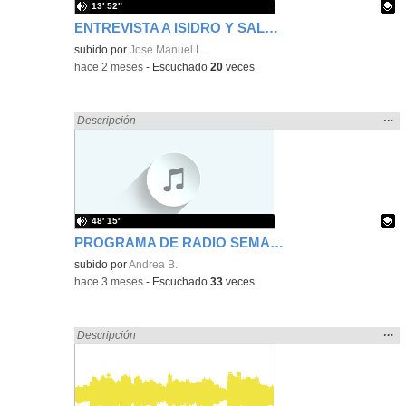
13′ 52″
ENTREVISTA A ISIDRO Y SALOMÉ
Contenido educativo.
subido por
Jose Manuel L.
-
hace 2 meses
-
Escuchado
20
veces
Mos
…
Encontrado «Experiencias» en:
Descripción
la
ubic
de l
bús
48′ 15″
PROGRAMA DE RADIO SEMANA CULTURAL 23-3-2026
Contenido educativo.
subido por
Andrea B.
-
hace 3 meses
-
Escuchado
33
veces
Mos
…
Encontrado «Experiencias» en:
Descripción
la
ubic
de l
bús