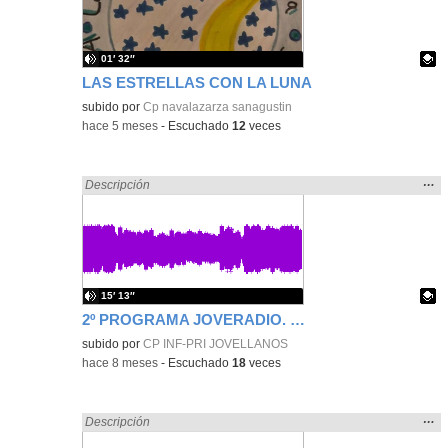
bús
01′ 32″
LAS ESTRELLAS CON LA LUNA
Contenido educativo.
subido por
Cp navalazarza sanagustin
-
hace 5 meses
-
Escuchado
12
veces
Mos
…
Encontrado «Experiencias» en:
Descripción
la
ubic
de l
bús
15′ 13″
2º PROGRAMA JOVERADIO. ESPECIAL NAVIDAD
Contenido educativo.
subido por
CP INF-PRI JOVELLANOS
-
hace 8 meses
-
Escuchado
18
veces
Mos
…
Encontrado «Experiencias» en:
Descripción
la