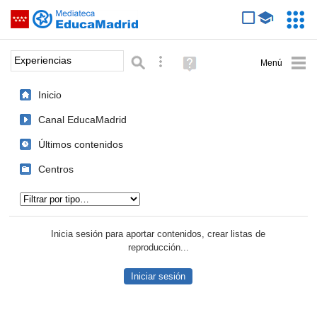
Mediateca de EducaMadrid
Saltar navegación
Servic
Educa
Palabra o frase:
Búsqueda avanzada
Ayuda
(en
ventana
Inicio
nueva)
Canal EducaMadrid
Últimos contenidos
Centros
Tipo de contenido:
Inicia sesión para aportar contenidos, crear listas de
reproducción...
Iniciar sesión