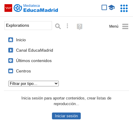
Mediateca de EducaMadrid
Saltar navegación
Servic
Educa
Palabra o frase:
Búsqueda avanzada
Ayuda
(en
ventana
Inicio
nueva)
Canal EducaMadrid
Últimos contenidos
Centros
Tipo de contenido:
Inicia sesión para aportar contenidos, crear listas de
reproducción...
Iniciar sesión