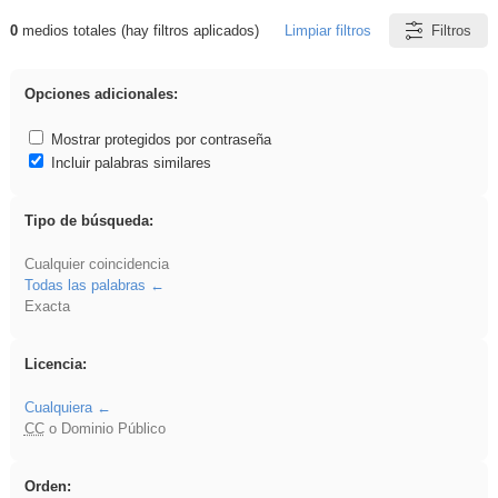
0
medios totales (hay filtros aplicados)
Limpiar filtros
Filtros
Resultados de: Explorations
Opciones adicionales:
Mostrar protegidos por contraseña
Incluir palabras similares
Tipo de búsqueda:
Cualquier coincidencia
Todas las palabras
Exacta
Licencia:
Cualquiera
CC
o Dominio Público
Orden: