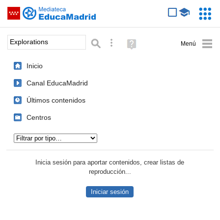
Mediateca de EducaMadrid
Saltar navegación
Servic
Educa
Palabra o frase:
Búsqueda avanzada
Ayuda
(en
ventana
Inicio
nueva)
Canal EducaMadrid
Últimos contenidos
Centros
Tipo de contenido:
Inicia sesión para aportar contenidos, crear listas de
reproducción...
Iniciar sesión