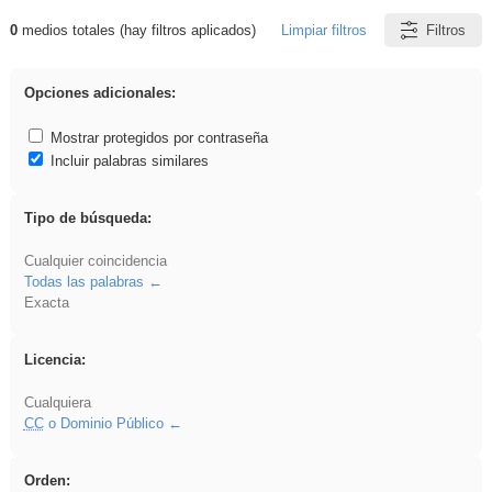
0
medios totales (hay filtros aplicados)
Limpiar filtros
Filtros
Resultados de: Explorations
Opciones adicionales:
Mostrar protegidos por contraseña
Incluir palabras similares
Tipo de búsqueda:
Cualquier coincidencia
Todas las palabras
Exacta
Licencia:
Cualquiera
CC
o Dominio Público
Orden: