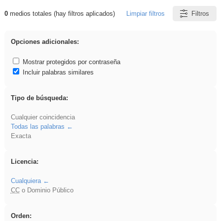
0
medios totales (hay filtros aplicados)
Limpiar filtros
Filtros
Resultados de: Explorations
Opciones adicionales:
Mostrar protegidos por contraseña
Incluir palabras similares
Tipo de búsqueda:
Cualquier coincidencia
Todas las palabras
Exacta
Licencia:
Cualquiera
CC
o Dominio Público
Orden: