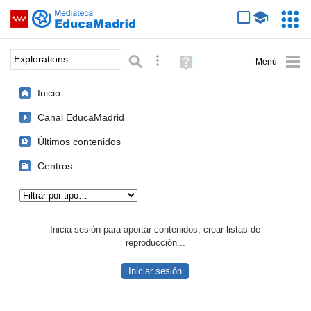
Mediateca de EducaMadrid
Saltar navegación
Servic
Educa
Palabra o frase:
Búsqueda avanzada
Ayuda
(en
ventana
Inicio
nueva)
Canal EducaMadrid
Últimos contenidos
Centros
Tipo de contenido:
Inicia sesión para aportar contenidos, crear listas de
reproducción...
Iniciar sesión