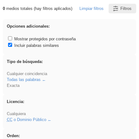
0
medios totales (hay filtros aplicados)
Limpiar filtros
Filtros
Resultados de: Explorations
Opciones adicionales:
Mostrar protegidos por contraseña
Incluir palabras similares
Tipo de búsqueda:
Cualquier coincidencia
Todas las palabras
Exacta
Licencia:
Cualquiera
CC
o Dominio Público
Orden: