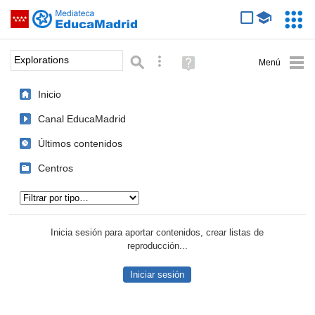
Mediateca de EducaMadrid
Saltar navegación
Servic
Educa
Palabra o frase:
Búsqueda avanzada
Ayuda
(en
ventana
Inicio
nueva)
Canal EducaMadrid
Últimos contenidos
Centros
Tipo de contenido:
Inicia sesión para aportar contenidos, crear listas de
reproducción...
Iniciar sesión