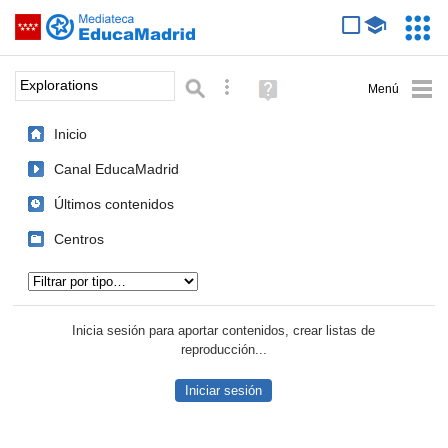
Mediateca de EducaMadrid
Saltar navegación
Servic
Educa
Palabra o frase:
Búsqueda avanzada
Ayuda
(en
ventana
Inicio
nueva)
Canal EducaMadrid
Últimos contenidos
Centros
Tipo de contenido:
Inicia sesión para aportar contenidos, crear listas de
reproducción...
Iniciar sesión