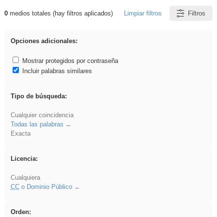
0
medios totales (hay filtros aplicados)
Limpiar filtros
Filtros
Resultados de: Explorations
Opciones adicionales:
Mostrar protegidos por contraseña
Incluir palabras similares
Tipo de búsqueda:
Cualquier coincidencia
Todas las palabras
Exacta
Licencia:
Cualquiera
CC
o Dominio Público
Orden: