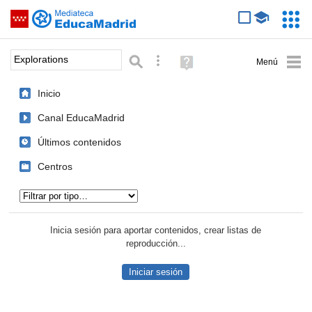
Mediateca de EducaMadrid
Saltar navegación
Servic
Educa
Palabra o frase:
Búsqueda avanzada
Ayuda
(en
ventana
Inicio
nueva)
Canal EducaMadrid
Últimos contenidos
Centros
Tipo de contenido:
Inicia sesión para aportar contenidos, crear listas de
reproducción...
Iniciar sesión