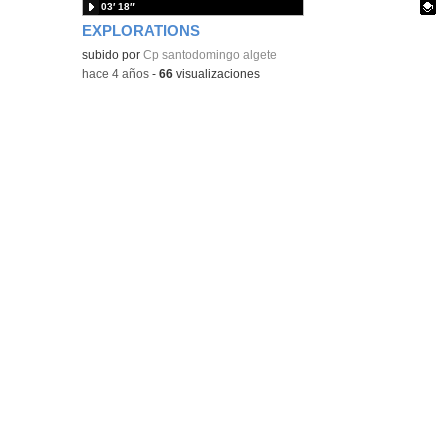
03′ 18″
EXPLORATIONS
Contenido educativo.
subido por
Cp santodomingo algete
-
hace 4 años
-
66
visualizaciones