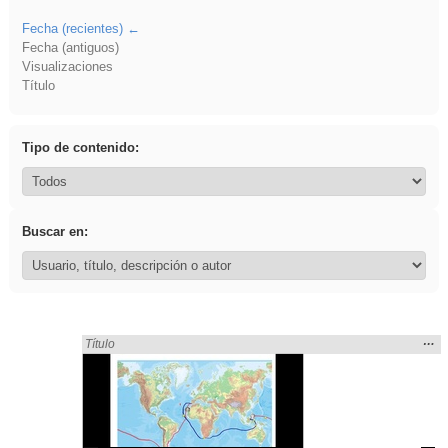
Fecha (recientes)
Fecha (antiguos)
Visualizaciones
Título
Tipo de contenido:
Buscar en:
Mos
…
Encontrado «Explorations» en:
Título
la
ubic
de l
bús